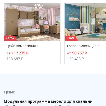
- 26%
- 26%
Грэйс композиция 1
Грэйс композиция 2
117 275
P
90 767
P
от
от
158 687
P
122 485
P
Грэйс
Модульная программа мебели для спальни