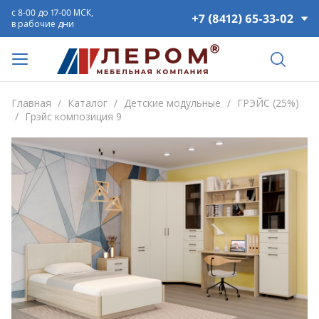
с 8-00 до 17-00 МСК,
+7 (8412) 65-33-02
в рабочие дни
Главная
/
Каталог
/
Детские модульные
/
ГРЭЙС (25%)
/
Грэйс композиция 9