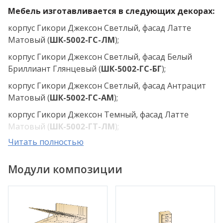
Мебель изготавливается в следующих декорах:
корпус Гикори Джексон Светлый, фасад Латте
Матовый (
ШК-5002-ГС-ЛМ
);
корпус Гикори Джексон Светлый, фасад Белый
Бриллиант Глянцевый (
ШК-5002-ГС-БГ
);
корпус Гикори Джексон Светлый, фасад Антрацит
Матовый (
ШК-5002-ГС-АМ
);
корпус Гикори Джексон Темный, фасад Латте
Матовый (
ШК-5002-ГТ-ЛМ
);
Читать полностью
корпус Гикори Джексон Темный, фасад Белый
Бриллиант Глянцевый (
ШК-5002-ГТ-БГ
);
Модули композиции
корпус Гикори Джексон Темный, фасад Антрацит
Матовый (
ШК-5002-ГТ-АМ
);
корпус Ясень Асахи, фасад Латте Матовый
(
ШК-5002-АС-ЛМ
);