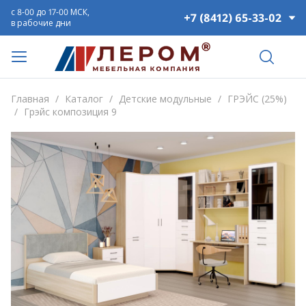
с 8-00 до 17-00 МСК,
+7 (8412) 65-33-02
в рабочие дни
Главная
/
Каталог
/
Детские модульные
/
ГРЭЙС (25%)
/
Грэйс композиция 9