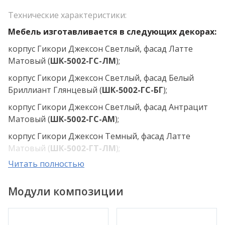
Технические характеристики:
Мебель изготавливается в следующих декорах:
корпус Гикори Джексон Светлый, фасад Латте
Матовый (
ШК-5002-ГС-ЛМ
);
корпус Гикори Джексон Светлый, фасад Белый
Бриллиант Глянцевый (
ШК-5002-ГС-БГ
);
корпус Гикори Джексон Светлый, фасад Антрацит
Матовый (
ШК-5002-ГС-АМ
);
корпус Гикори Джексон Темный, фасад Латте
Матовый (
ШК-5002-ГТ-ЛМ
);
Читать полностью
корпус Гикори Джексон Темный, фасад Белый
Бриллиант Глянцевый (
ШК-5002-ГТ-БГ
);
Модули композиции
корпус Гикори Джексон Темный, фасад Антрацит
Матовый (
ШК-5002-ГТ-АМ
);
корпус Ясень Асахи, фасад Латте Матовый