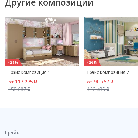
Другие композиции
- 26%
- 26%
Грэйс композиция 1
Грэйс композиция 2
117 275
P
90 767
P
от
от
158 687
P
122 485
P
Грэйс