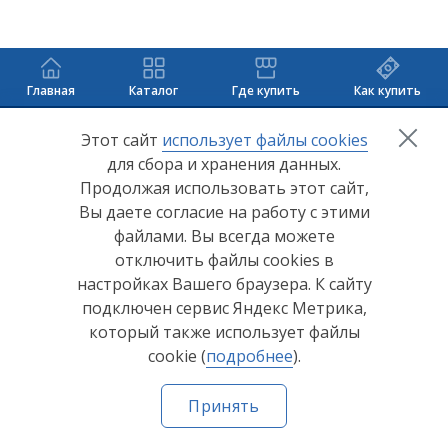
Главная
Каталог
Где купить
Как купить
+7 (8412) 65-33-0
0
Этот сайт
использует файлы cookies
для сбора и хранения данных.
info@lerom.ru
Продолжая использовать этот сайт,
Вы даете согласие на работу с этими
Согласие на обработку персональных данных
файлами. Вы всегда можете
отключить файлы cookies в
Политика конфиденциальности
настройках Вашего браузера. К сайту
Согласие на обработку персональных данных Яндекс
подключен сервис Яндекс Метрика,
Метрика
который также использует файлы
cookie (
подробнее
).
© ООО "Мебельная компания "Лером" 2026
Принять
Сделано в
Пенза-Онлайн