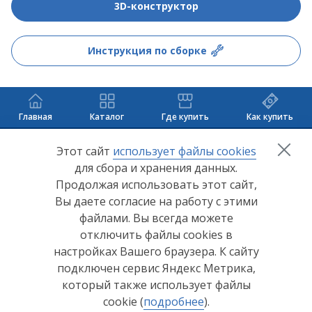
3D-конструктор
Инструкция по сборке
Главная
Каталог
Где купить
Как купить
+7 (8412) 65-33-0
0
Этот сайт
использует файлы cookies
для сбора и хранения данных.
info@lerom.ru
Продолжая использовать этот сайт,
Вы даете согласие на работу с этими
Согласие на обработку персональных данных
файлами. Вы всегда можете
отключить файлы cookies в
Политика конфиденциальности
настройках Вашего браузера. К сайту
Согласие на обработку персональных данных Яндекс
подключен сервис Яндекс Метрика,
Метрика
который также использует файлы
cookie (
подробнее
).