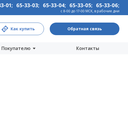
33-01
;
65-33-03
;
65-33-04
;
65-33-05
;
65-33-06
;
с 8-00 до 17-00 МСК, в рабочие дни
Как купить
Обратная связь
Покупателю
Контакты
Центры продаж
Интернет-магазины
Как купить
Гарантия
Информация
Прайс-лист