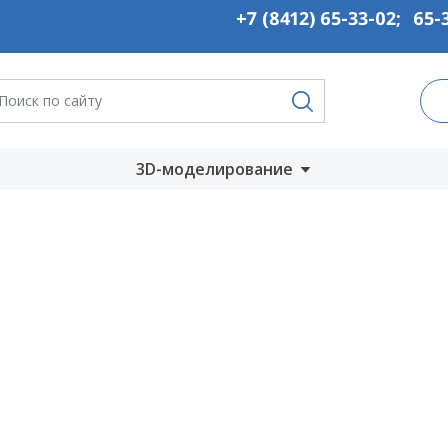
+7 (8412) 65-33-02
;
65-
3D-моделирование
Запустить онлайн
во
Скачать на
компьютер
ты