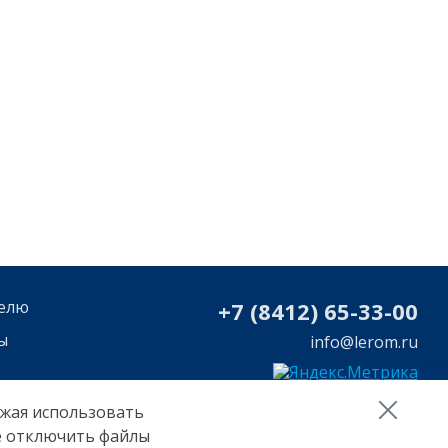
елю
+7 (8412) 65-33-0
0
ы
info@lerom.ru
лжая использовать
те отключить файлы