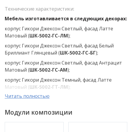
Технические характеристики:
Мебель изготавливается в следующих декорах:
корпус Гикори Джексон Светлый, фасад Латте
Матовый (
ШК-5002-ГС-ЛМ
);
корпус Гикори Джексон Светлый, фасад Белый
Бриллиант Глянцевый (
ШК-5002-ГС-БГ
);
корпус Гикори Джексон Светлый, фасад Антрацит
Матовый (
ШК-5002-ГС-АМ
);
корпус Гикори Джексон Темный, фасад Латте
Матовый (
ШК-5002-ГТ-ЛМ
);
Читать полностью
корпус Гикори Джексон Темный, фасад Белый
Бриллиант Глянцевый (
ШК-5002-ГТ-БГ
);
Модули композиции
корпус Гикори Джексон Темный, фасад Антрацит
Матовый (
ШК-5002-ГТ-АМ
);
корпус Ясень Асахи, фасад Латте Матовый