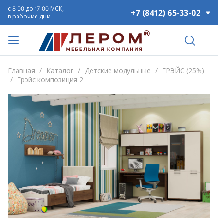
с 8-00 до 17-00 МСК,
+7 (8412) 65-33-02
в рабочие дни
Главная
/
Каталог
/
Детские модульные
/
ГРЭЙС (25%)
/
Грэйс композиция 2