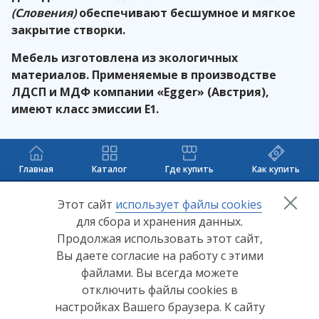
(Словения)
обеспечивают бесшумное и мягкое
закрытие створки.
Мебель изготовлена из экологичных
материалов. Применяемые в производстве
ЛДСП и МДФ компании «
Egger
» (Австрия),
имеют класс эмиссии Е1.
Главная
Каталог
Где купить
Как купить
+7 (8412) 65-33-0
0
Этот сайт
использует файлы cookies
для сбора и хранения данных.
info@lerom.ru
Продолжая использовать этот сайт,
Вы даете согласие на работу с этими
Согласие на обработку персональных данных
файлами. Вы всегда можете
отключить файлы cookies в
Политика конфиденциальности
настройках Вашего браузера. К сайту
Согласие на обработку персональных данных Яндекс