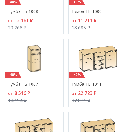
- 40%
- 40%
Тумба ТБ-1008
Тумба ТБ-1006
12 161
P
11 211
P
от
от
20 268
P
18 685
P
- 40%
- 40%
Тумба ТБ-1007
Тумба ТБ-1011
8 516
P
22 723
P
от
от
14 194
P
37 871
P