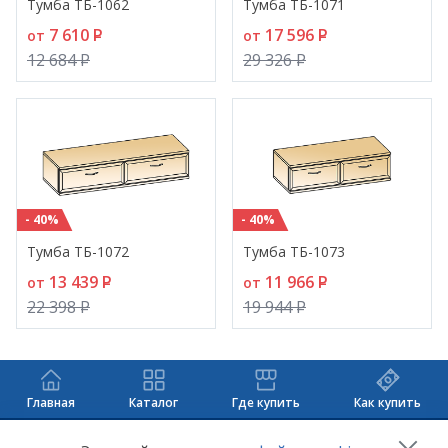
Тумба ТБ-1062
Тумба ТБ-1071
7 610
P
17 596
P
от
от
12 684
P
29 326
P
- 40%
- 40%
Тумба ТБ-1072
Тумба ТБ-1073
13 439
P
11 966
P
от
от
22 398
P
19 944
P
Главная
Каталог
Где купить
Как купить