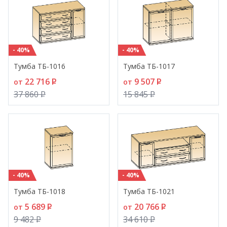
- 40%
- 40%
Тумба ТБ-1016
Тумба ТБ-1017
22 716
P
9 507
P
от
от
37 860
P
15 845
P
- 40%
- 40%
Тумба ТБ-1018
Тумба ТБ-1021
5 689
P
20 766
P
от
от
9 482
P
34 610
P