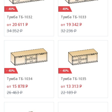
- 40%
- 40%
Тумба ТБ-1032
Тумба ТБ-1033
20 611
P
19 342
P
от
от
34 352
P
32 236
P
- 40%
- 40%
Тумба ТБ-1034
Тумба ТБ-1035
15 878
P
13 313
P
от
от
26 463
P
22 189
P