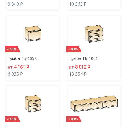
9 840
P
10 363
P
- 40%
- 40%
Тумба ТБ-1052
Тумба ТБ-1061
4 161
P
8 012
P
от
от
6 935
P
13 354
P
- 40%
- 40%