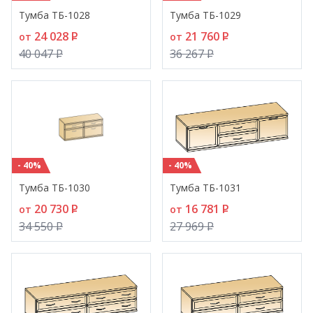
Тумба ТБ-1028
Тумба ТБ-1029
24 028
P
21 760
P
от
от
40 047
P
36 267
P
- 40%
- 40%
Тумба ТБ-1030
Тумба ТБ-1031
20 730
P
16 781
P
от
от
34 550
P
27 969
P