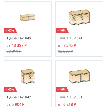
- 40%
- 40%
Тумба ТБ-1040
Тумба ТБ-1041
13 387
P
7 545
P
от
от
22 311
P
12 575
P
- 40%
- 40%
Тумба ТБ-1042
Тумба ТБ-1051
5 904
P
6 218
P
от
от