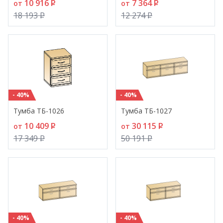
10 916
P
7 364
P
от
от
18 193
P
12 274
P
- 40%
- 40%
Тумба ТБ-1026
Тумба ТБ-1027
10 409
P
30 115
P
от
от
17 349
P
50 191
P
- 40%
- 40%