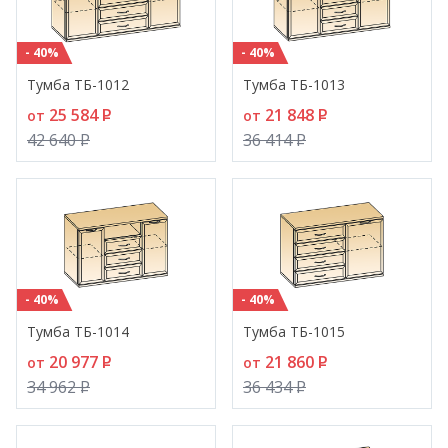
- 40%
- 40%
Тумба ТБ-1012
Тумба ТБ-1013
25 584
P
21 848
P
от
от
42 640
P
36 414
P
- 40%
- 40%
Тумба ТБ-1014
Тумба ТБ-1015
20 977
P
21 860
P
от
от
34 962
P
36 434
P