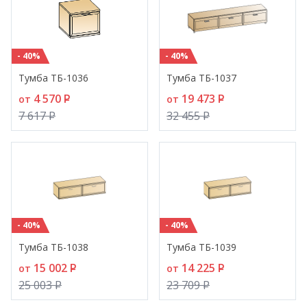
- 40%
- 40%
Тумба ТБ-1036
Тумба ТБ-1037
4 570
P
19 473
P
от
от
7 617
P
32 455
P
- 40%
- 40%
Тумба ТБ-1038
Тумба ТБ-1039
15 002
P
14 225
P
от
от
25 003
P
23 709
P