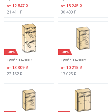
12 847
P
18 245
P
от
от
21 411
P
30 409
P
- 40%
- 40%
Тумба ТБ-1003
Тумба ТБ-1005
13 309
P
10 215
P
от
от
22 182
P
17 025
P