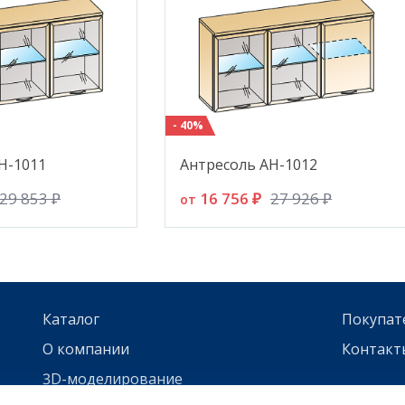
- 40%
Н-1011
Антресоль АН-1012
16 756 ₽
29 853 ₽
27 926 ₽
от
Каталог
Покупат
О компании
Контакт
3D-моделирование