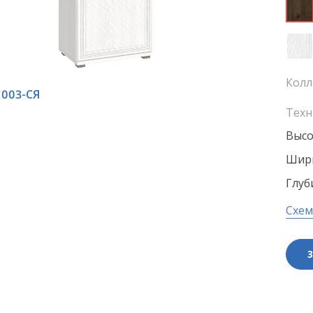
Колл
1003-СЯ
Техн
Высо
Шири
Глуб
Схем