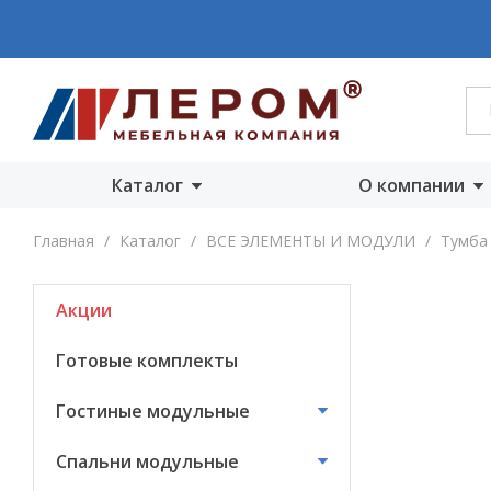
Каталог
О компании
Акции
О компании
Главная
/
Каталог
/
ВСЕ ЭЛЕМЕНТЫ И МОДУЛИ
/
Тумба 
Готовые комплекты
Производст
Акции
Гостиные
Награды
модульные
Сертифика
Готовые комплекты
Спальни модульные
Новости
Гостиные модульные
Детские модульные
Вакансии
Спальни модульные
Прихожие
модульные