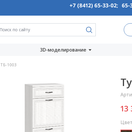
+7 (8412) 65-33-02
;
65-
3D-моделирование
Запустить онлайн
ТБ-1003
во
Скачать на
Ту
компьютер
Арти
ты
13
Цвет