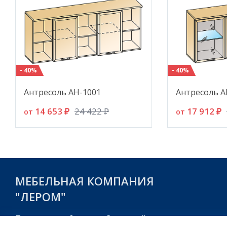
- 40%
- 40%
Антресоль АН-1001
Антресоль А
14 653 ₽
17 912 ₽
24 422 ₽
от
от
МЕБЕЛЬНАЯ КОМПАНИЯ
"ЛЕРОМ"
Пензенская область, г. Заречный,