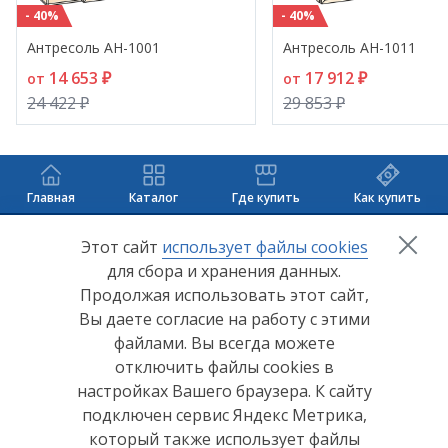
- 40%
- 40%
Антресоль АН-1001
Антресоль АН-1011
14 653 ₽
17 912 ₽
от
от
24 422 ₽
29 853 ₽
Главная
Каталог
Где купить
Как купить
+7 (8412) 65-33-0
0
Этот сайт
использует файлы cookies
для сбора и хранения данных.
info@lerom.ru
Продолжая использовать этот сайт,
Вы даете согласие на работу с этими
Согласие на обработку персональных данных
файлами. Вы всегда можете
отключить файлы cookies в
Политика конфиденциальности
настройках Вашего браузера. К сайту
Согласие на обработку персональных данных Яндекс
подключен сервис Яндекс Метрика,
Метрика
который также использует файлы