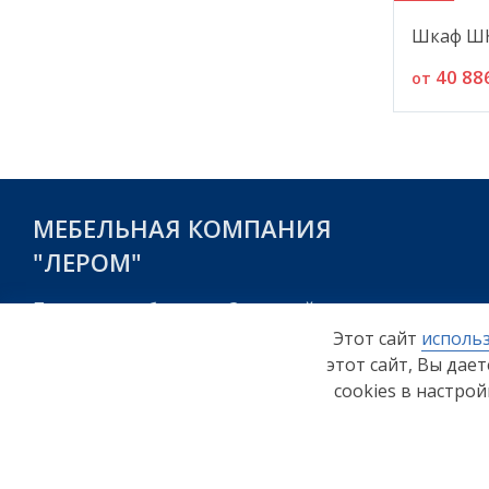
Шкаф ШК
40 88
от
МЕБЕЛЬНАЯ КОМПАНИЯ
"ЛЕРОМ"
Пензенская область, г. Заречный,
пр-д Фабричный, стр.1
Этот сайт
использ
этот сайт, Вы дае
cookies в настро
Согласие на обработку персональных данных
© ООО "Мебельная компания "Лером" 2026