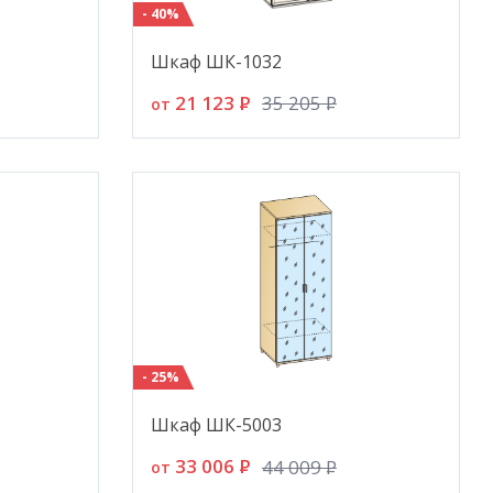
- 40%
Шкаф ШК-1032
21 123
P
35 205
P
от
- 25%
Шкаф ШК-5003
33 006
P
44 009
P
от