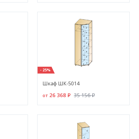
- 25%
Шкаф ШК-5014
26 368
P
35 156
P
от