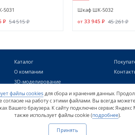
-5031
Шкаф ШК-5032
6
P
33 945
P
54 515
P
45 261
P
от
Каталог
Покупат
О компании
Контакт
3D-моделирование
ует файлы cookies
для сбора и хранения данных. Продо
те согласие на работу с этими файлами. Вы всегда може
йках Вашего браузера. К сайту подключен сервис Яндекс
Политика конфиденциальности
Согласие
также использует файлы cookie (
подробнее
).
Принять