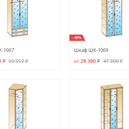
- 40%
-1007
Шкаф ШК-1009
1
P
28 380
P
50 552
P
47 300
P
от