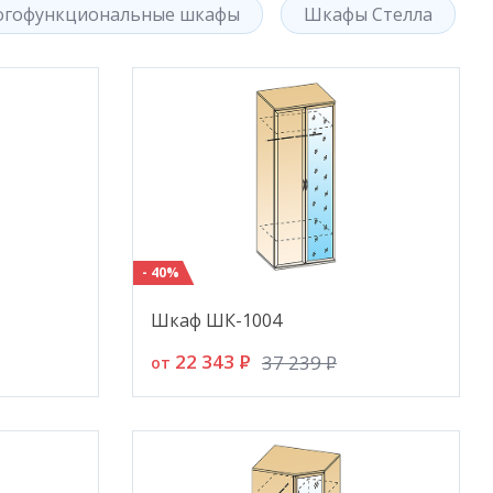
огофункциональные шкафы
Шкафы Стелла
- 40%
Шкаф ШК-1004
22 343
P
37 239
P
от