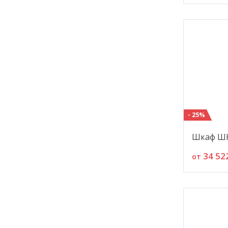
- 25%
Шкаф ШК
34 52
от