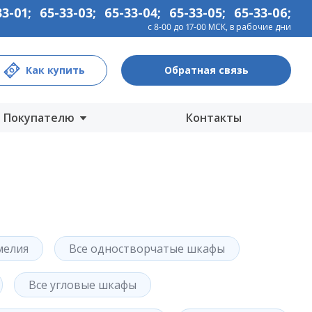
33-01
;
65-33-03
;
65-33-04
;
65-33-05
;
65-33-06
;
с 8-00 до 17-00 МСК, в рабочие дни
Как купить
Обратная связь
Покупателю
Контакты
Центры продаж
Интернет-магазины
Как купить
Гарантия
мелия
Все одностворчатые шкафы
Информация
Прайс-лист
Все угловые шкафы