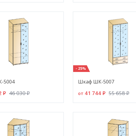
- 25%
-5004
Шкаф ШК-5007
2
P
41 744
P
46 030
P
55 658
P
от