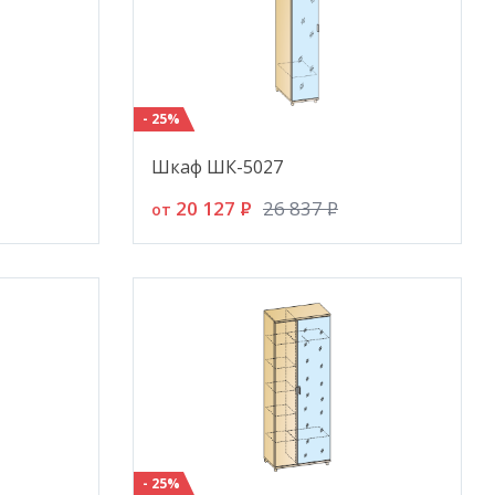
- 25%
Шкаф ШК-5027
20 127
P
26 837
P
от
- 25%