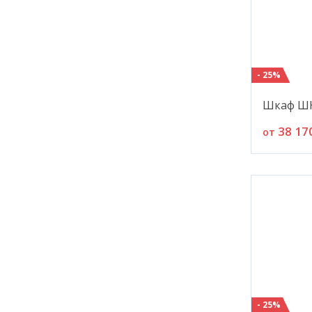
- 25%
Шкаф ШК
38 17
от
- 25%