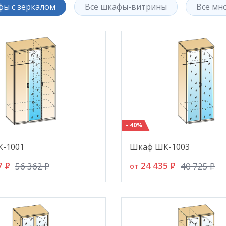
фы с зеркалом
Все шкафы-витрины
Все мн
- 40%
-1001
Шкаф ШК-1003
7
P
24 435
P
56 362
P
40 725
P
от