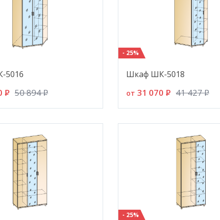
- 25%
-5016
Шкаф ШК-5018
0
P
31 070
P
50 894
P
41 427
P
от
- 25%