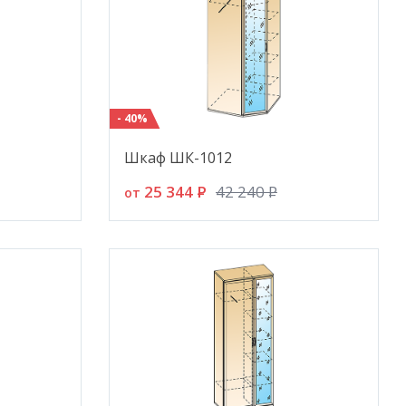
- 40%
Шкаф ШК-1012
25 344
P
42 240
P
от