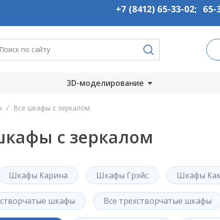
+7 (8412) 65-33-02
;
65-
3D-моделирование
Запустить онлайн
ы
/
Все шкафы с зеркалом
во
Скачать на
шкафы с зеркалом
компьютер
ты
Шкафы Карина
Шкафы Грэйс
Шкафы Ка
хстворчатые шкафы
Все трехстворчатые шкафы