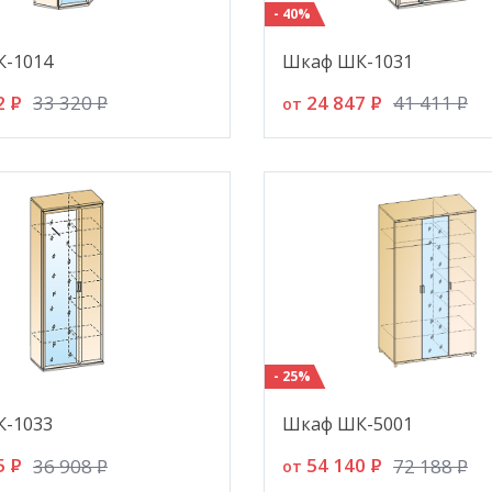
- 40%
-1014
Шкаф ШК-1031
2
P
24 847
P
33 320
P
41 411
P
от
- 25%
-1033
Шкаф ШК-5001
5
P
54 140
P
36 908
P
72 188
P
от