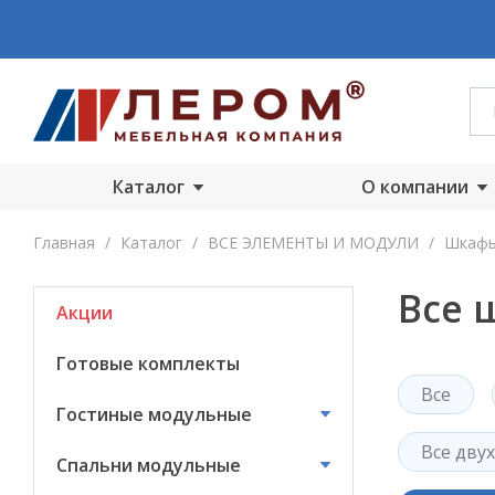
Каталог
О компании
Акции
О компании
Главная
/
Каталог
/
ВСЕ ЭЛЕМЕНТЫ И МОДУЛИ
/
Шкаф
Готовые комплекты
Производст
Все 
Акции
Гостиные
Награды
модульные
Сертифика
Готовые комплекты
Спальни модульные
Все
Новости
Гостиные модульные
Детские модульные
Вакансии
Все дву
Спальни модульные
Прихожие
модульные