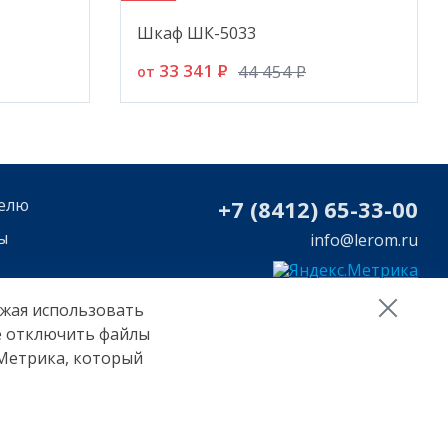
Шкаф ШК-5033
33 341
P
44 454
P
от
елю
+7 (8412) 65-33-0
0
ы
info@lerom.ru
лжая использовать
те отключить файлы
 Метрика, который
 на обработку персональных данных Яндекс Метрика
Сделано в
Пенза-Онлайн