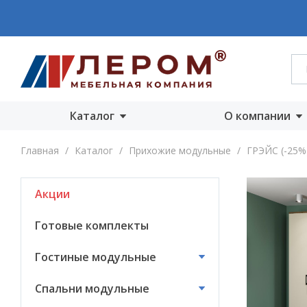
Каталог
О компании
Акции
О компании
Главная
/
Каталог
/
Прихожие модульные
/
ГРЭЙС (-25%
Готовые комплекты
Производст
Акции
Гостиные
Награды
модульные
Сертифика
Готовые комплекты
Спальни модульные
Новости
Гостиные модульные
Детские модульные
Вакансии
Спальни модульные
Прихожие
модульные