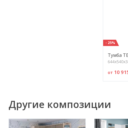
- 25%
Тумба Т
644х540х3
10 91
от
Другие композиции