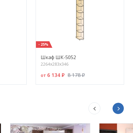
лекательность с эффектом
Soft
Touch
и
отвращают появление отпечатков пальцев
одаря
AntiFinger
-эффекту.
ключительно высоко-глянцевые поверхности
Ultra
s:
имеют степень глянца 95 gloss, «зеркальное»
жение с эффектом 3D, устойчивы к бытовым
- 25%
пинам.
Шкаф ШК-5052
йс» комплектуется высококачественной
2264х283х346
пейской фурнитурой, которая прослужит долгие
:
6 134
P
8 178
P
от
 всех выдвижных ящиках используются
равляющие
Quadro
фирмы
Hettich
(Германия).
енностью направляющих являются встроенный
одчик
Silent System
, который позволяет закрывать
 плавно и бесшумно, и скрытый механизм
ижения в нижней части ящика невидимый глазу,
позволяет не нарушать элегантный дизайн.