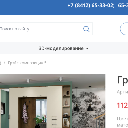
+7 (8412) 65-33-02
;
65-
3D-моделирование
Запустить онлайн
)
/
Грэйс композиция 5
во
Скачать на
Г
компьютер
Арти
ты
11
Цвет
мат