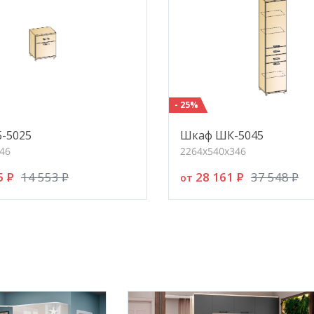
прив
пред
благ
- Ис
Glos
отра
- 25%
цара
Б-5025
Шкаф ШК-5045
«Грэ
46
2264х540х346
евро
годы
5
P
28 161
P
14 553
P
37 548
P
от
- во
нап
Особ
дов
ящик
выдв
что 