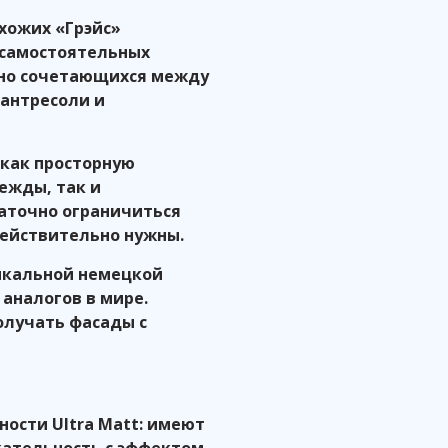
хожих «Грэйс»
 самостоятельных
ьно сочетающихся между
 антресоли и
как просторную
ежды, так и
аточно ограничиться
действительно нужны.
икальной немецкой
аналогов в мире.
олучать фасады с
ности Ultra Matt: имеют
ательность с эффектом