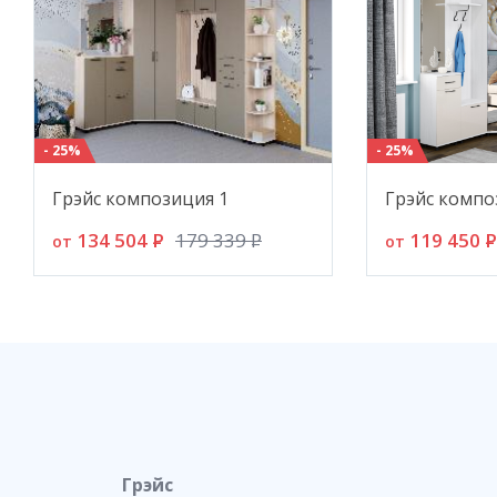
- 25%
- 25%
Грэйс композиция 1
Грэйс компо
134 504
P
119 450
P
179 339
P
от
от
Грэйс