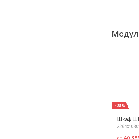
Модул
- 25%
Шкаф ШК
2264х1080
40 88
от