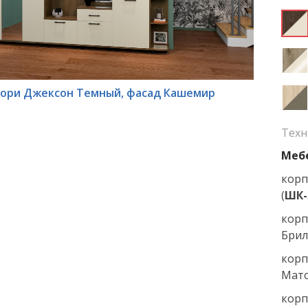
кори Джексон Темный, фасад Кашемир
Техн
Мебе
корп
(
ШК-
корп
Брил
корп
Мат
корп