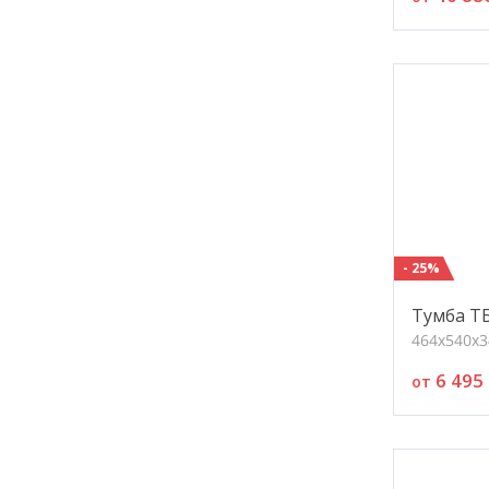
- 25%
Тумба Т
464х540х3
6 495
от