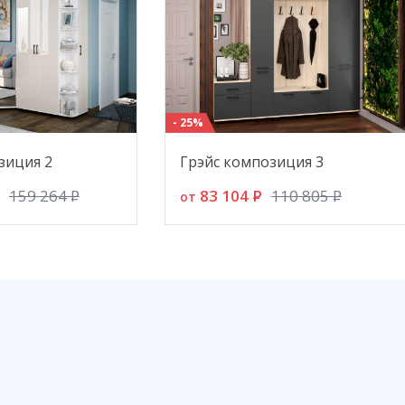
- пе
(Сло
ство
Мебе
Прим
- 25%
ком
ком
зиция 2
Грэйс композиция 3
83 104
P
159 264
P
110 805
P
от