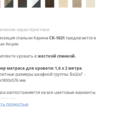
ические характеристики:
озиция спальни Карина
СК
-1021
предлагается в
ах Акции.
мплекте кровать
с жесткой спинкой
.
ер матраса для кровати: 1,6 х 2 метра
.
ритные размеры шкафной группы: ВхШхГ -
х1800х576 мм.
ка распостраняется на все цветовые варианты
озиции:
ть полностью
ежный ясень (СЯ)
нь Асахи (АС)