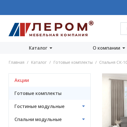
Каталог
О компании
Акции
О компании
Главная
/
Каталог
/
Готовые комплекты
/
Спальня СК-1
Готовые комплекты
Производст
Акции
Гостиные
Награды
модульные
Сертифика
Готовые комплекты
Спальни модульные
Новости
Гостиные модульные
Детские модульные
Вакансии
Спальни модульные
Прихожие
модульные