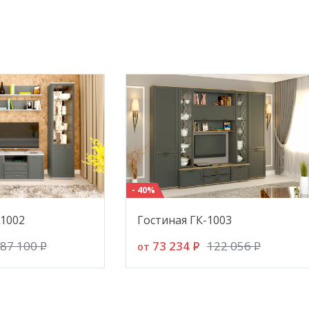
- Ги
Прим
Вним
восп
заме
цвет
стру
инте
реко
- 40%
пред
-1002
Гостиная ГК-1003
73 234
P
87 100
P
122 056
P
от