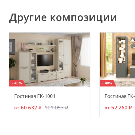
Другие композиции
- 40%
- 40%
Гостиная ГК-1001
Гостиная ГК
60 632
P
52 260
P
101 053
P
от
от