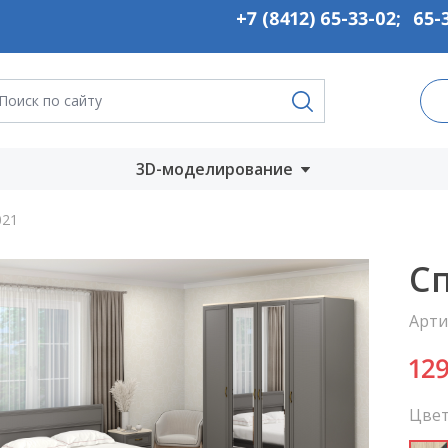
+7 (8412) 65-33-02
;
65-
3D-моделирование
Запустить онлайн
021
во
Скачать на
Сп
компьютер
Арти
ты
12
Цвет