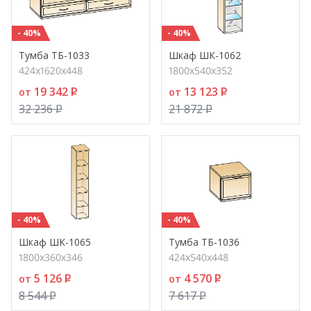
- 40%
- 40%
Тумба ТБ-1033
Шкаф ШК-1062
424х1620х448
1800х540х352
19 342
P
13 123
P
от
от
32 236
P
21 872
P
- 40%
- 40%
Шкаф ШК-1065
Тумба ТБ-1036
1800х360х346
424х540х448
5 126
P
4 570
P
от
от
8 544
P
7 617
P