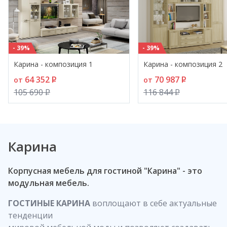
- 39%
- 39%
Карина - композиция 1
Карина - композиция 2
64 352
P
70 987
P
от
от
105 690
P
116 844
P
Карина
Корпусная мебель для гостиной "Карина" - это
модульная мебель.
ГОСТИНЫЕ КАРИНА
воплощают в себе актуальные
тенденции