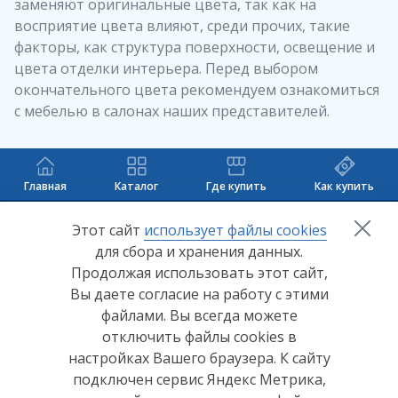
заменяют оригинальные цвета, так как на
восприятие цвета влияют, среди прочих, такие
факторы, как структура поверхности, освещение и
цвета отделки интерьера. Перед выбором
окончательного цвета рекомендуем ознакомиться
с мебелью в салонах наших представителей.
Главная
Каталог
Где купить
Как купить
+7 (8412) 65-33-0
0
Этот сайт
использует файлы cookies
для сбора и хранения данных.
info@lerom.ru
Продолжая использовать этот сайт,
Вы даете согласие на работу с этими
Согласие на обработку персональных данных
файлами. Вы всегда можете
отключить файлы cookies в
Политика конфиденциальности
настройках Вашего браузера. К сайту
Согласие на обработку персональных данных Яндекс
подключен сервис Яндекс Метрика,
Метрика