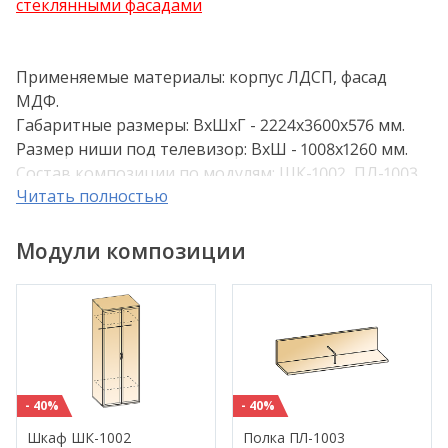
стеклянными фасадами
Применяемые материалы: корпус ЛДСП, фасад
МДФ.
Габаритные размеры: ВхШхГ - 2224х3600х576 мм.
Размер ниши под телевизор: ВхШ - 1008х1260 мм.
Состав композиции по модулям: ШК-1002, ПЛ-1003,
Читать полностью
ПЛ-1003, ПЛ-1003, ТБ-1033, ШК-1062, ШК-1065,
ТБ-1036, ШК-1045, ЗР-1011.
Модули композиции
Композиция изготавливается в следующих
цветовых вариантах:
-
Снежный ясень (СЯ)
- Ясень Асахи (АС)
-
Гикори Джексон светлый (ГС)
- Серый Кашемир (СО)
- 40%
- 40%
-
Снежный ясень+Серый Оникс (СЯ-СО)
- Ясень Асахи
+Серый Оникс (АС-СО)
Шкаф ШК-1002
Полка ПЛ-1003