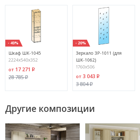
- 40%
- 20%
Шкаф ШК-1045
Зеркало ЗР-1011 (для
2224х540х352
ШК-1062)
1760х506
17 271
P
от
3 043
P
от
28 785
P
3 804
P
Другие композиции