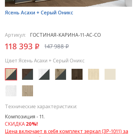
*
Ясень Асахи + Серый Оникс
Артикул:
ГОСТИНАЯ-КАРИНА-11-АС-СО
118 393
P
147 988
P
Цвет Ясень Асахи + Серый Оникс
Технические характеристики:
Композиция - 11.
СКИДКА
20%!
Цена включает в себя комплект зеркал (ЗР-1011) за